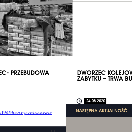
EC- PRZEBUDOWA
DWORZEC KOLEJOW
ZABYTKU – TRWA 
24.08.2020
NASTĘPNA AKTUALNOŚĆ
95194/Rusza-przebudowa-