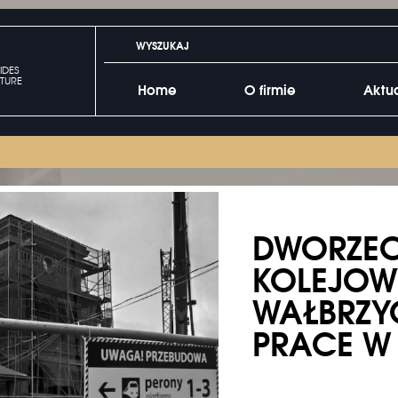
IDES
TURE
Home
O firmie
Aktu
DWORZE
KOLEJOW
WAŁBRZY
PRACE W