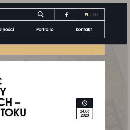
PL
/
EN
alności
Portfolio
Kontakt
C
Y
CH –
 TOKU
24.08
2020