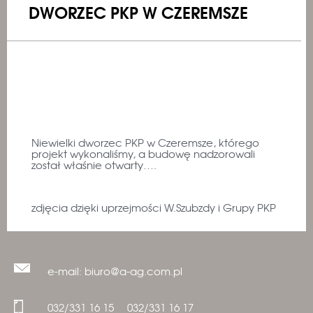
DWORZEC PKP W CZEREMSZE
Niewielki dworzec PKP w Czeremsze, którego
projekt wykonaliśmy, a budowę nadzorowali
został właśnie otwarty….
zdjęcia dzięki uprzejmości W.Szubzdy i Grupy PKP
e-mail: biuro@a-ag.com.pl
032/331 16 15
032/331 16 17