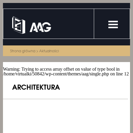
24.04
2014
Strona główna
>
Aktualności
Warning
: Trying to access array offset on value of type bool in
/home/virtualki/50842/wp-content/themes/aag/single.php
on line
12
ARCHITEKTURA