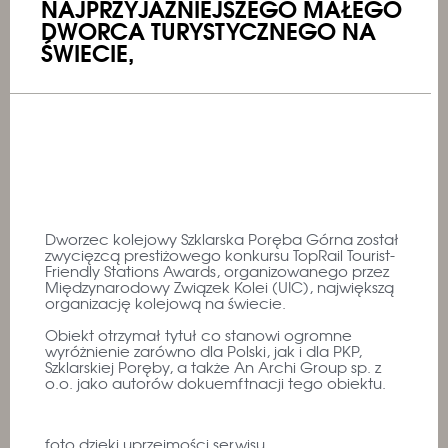
NAJPRZYJAŹNIEJSZEGO MAŁEGO
DWORCA TURYSTYCZNEGO NA
ŚWIECIE,
Dworzec kolejowy Szklarska Poręba Górna został
zwycięzcą prestiżowego konkursu TopRail Tourist-
Friendly Stations Awards, organizowanego przez
Międzynarodowy Związek Kolei (UIC), największą
organizację kolejową na świecie.
Obiekt otrzymał tytuł co stanowi ogromne
wyróżnienie zarówno dla Polski, jak i dla PKP,
Szklarskiej Poręby, a także An Archi Group sp. z
o.o. jako autorów dokuemftnacji tego obiektu.
foto dzięki uprzejmości serwisu