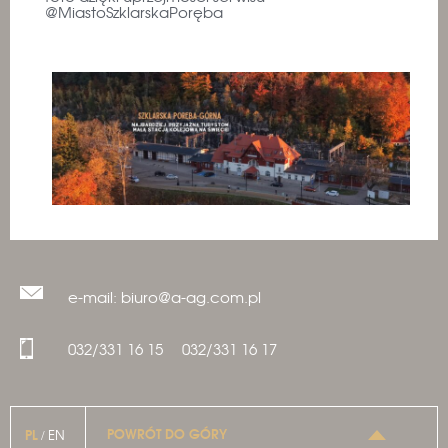
@MiastoSzklarskaPoręba
e-mail: biuro@a-ag.com.pl
032/331 16 15
032/331 16 17
POWRÓT DO GÓRY
PL
EN
/