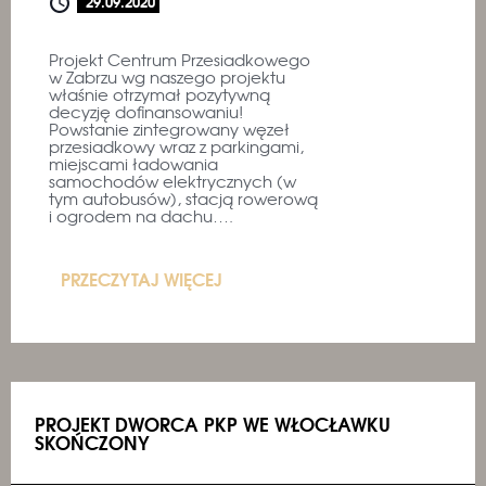
29.09.2020
Projekt Centrum Przesiadkowego
w Zabrzu wg naszego projektu
właśnie otrzymał pozytywną
decyzję dofinansowaniu!
Powstanie zintegrowany węzeł
przesiadkowy wraz z parkingami,
miejscami ładowania
samochodów elektrycznych (w
tym autobusów), stacją rowerową
i ogrodem na dachu….
PRZECZYTAJ WIĘCEJ
PROJEKT DWORCA PKP WE WŁOCŁAWKU
SKOŃCZONY