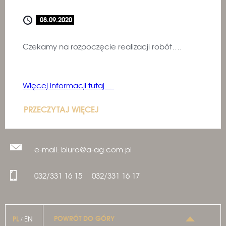
08.09.2020
Czekamy na rozpoczęcie realizacji robót….
Więcej informacji tutaj….
PRZECZYTAJ WIĘCEJ
e-mail: biuro@a-ag.com.pl
032/331 16 15
032/331 16 17
POWRÓT DO GÓRY
PL
EN
/