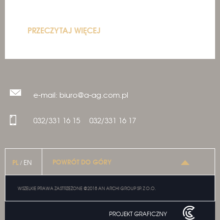
PRZECZYTAJ WIĘCEJ
e-mail: biuro@a-ag.com.pl
032/331 16 15
032/331 16 17
POWRÓT DO GÓRY
PL
EN
/
WSZELKIE PRAWA ZASTRZEŻONE @2018 AN ARCHI GROUP SP. Z O.O.
PROJEKT GRAFICZNY