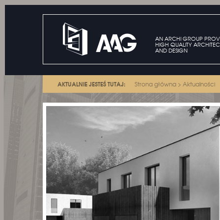
AN ARCHI GROUP PROV
HIGH QUALITY ARCHITEC
AND DESIGN
AKTUALNIE JESTEŚ TUTAJ:
Strona główna
>
Aktualności