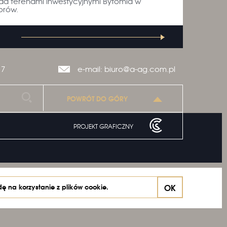
ad terenami inwestycyjnymi Bytomia w
orów.
17
e-mail: biuro@a-ag.com.pl
POWRÓT DO GÓRY
PROJEKT GRAFICZNY
OK
dę na korzystanie z plików cookie.