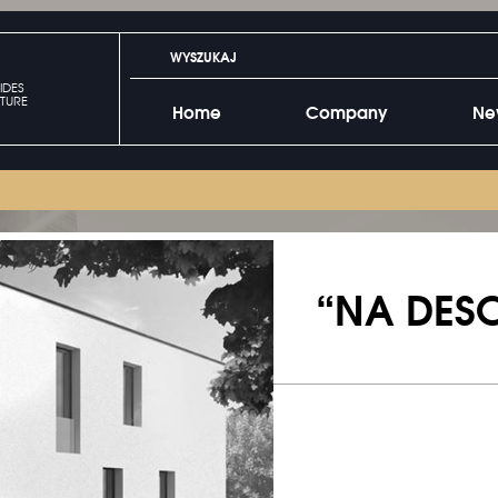
IDES
TURE
Home
Company
Ne
“NA DES