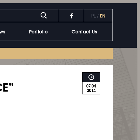
EN
PL
/
ws
Portfolio
Contact Us
CE”
07.04
2014