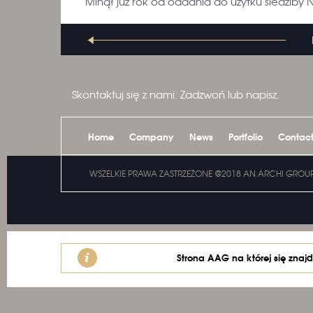
Minął już rok od oddania do użytku siedziby 
Skontaktuj się z nami. Zadzwoń lub napisz.
Home
Company
News
Portfolio
Contac
WSZELKIE PRAWA ZASTRZEŻONE @2018 AN ARCHI GROUP 
Strona AAG na której się znajd