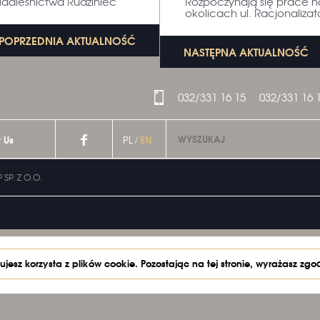
Nadleśnictwa Rudziniec
Rozpoczynają się prace n
okolicach ul. Racjonalizat
POPRZEDNIA AKTUALNOŚĆ
NASTĘPNA AKTUALNOŚĆ
032/331 16 15
032/331 16 
t Us
EN
PL
/
SP. Z O.O.
ujesz korzysta z plików cookie. Pozostając na tej stronie, wyrażasz zgo