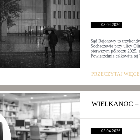
03.04.2026
Sąd Rejonowy to trzykondy
Sochaczewie przy ulicy Olim
pierwszym półroczu 2025, 
Powierzchnia całkowita tej
PRZECZYTAJ WIĘCE
WIELKANOC –
03.04.2026