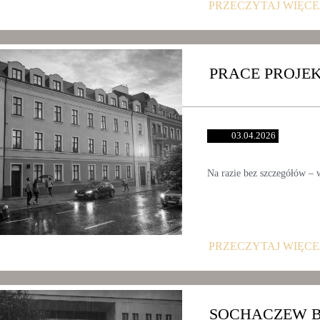
PRZECZYTAJ WIĘCE
PRACE PROJE
03.04.2026
Na razie bez szczegółów –
PRZECZYTAJ WIĘCE
SOCHACZEW 