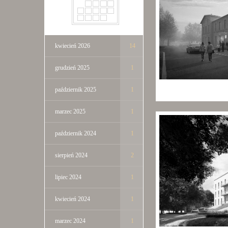
kwiecień 2026
14
grudzień 2025
1
październik 2025
1
marzec 2025
1
październik 2024
1
sierpień 2024
2
lipiec 2024
1
kwiecień 2024
1
marzec 2024
1