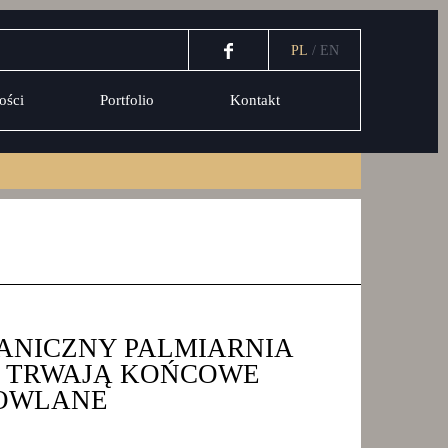
PL
/
EN
ości
Portfolio
Kontakt
ANICZNY PALMIARNIA
– TRWAJĄ KOŃCOWE
OWLANE