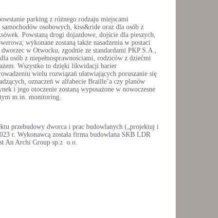
owstanie parking z różnego rodzaju miejscami
 samochodów osobowych, kiss&ride oraz dla osób z
ksówek. Powstaną drogi dojazdowe, dojście dla pieszych,
owerowa; wykonane zostaną także nasadzenia w postaci
 dworzec w Otwocku, zgodnie ze standardami PKP S.A.,
y dla osób z niepełnosprawnościami, rodziców z dziećmi
żem. Wszystko to dzięki likwidacji barier
rowadzeniu wielu rozwiązań ułatwiających poruszanie się
adzących, oznaczeń w alfabecie Braille’a czy planów
ek i jego otoczenie zostaną wyposażone w nowoczesne
tym m.in. monitoring.
tu przebudowy dworca i prac budowlanych („projektuj i
 2023 r. Wykonawcą została firma budowlana SKB LDR
est An Archi Group sp.z o.o.