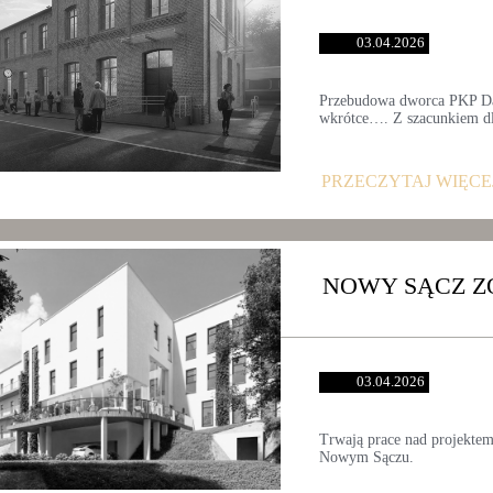
03.04.2026
Przebudowa dworca PKP Dąb
wkrótce…. Z szacunkiem dl
PRZECZYTAJ WIĘCE
NOWY SĄCZ Z
03.04.2026
Trwają prace nad projektem
Nowym Sączu.