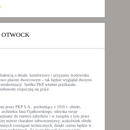
J
P OTWOCK
bałością o detale, komfortowy i przyjazny środowisku
nowo placem dworcowym – tak będzie wyglądał dworzec
modernizacji. Spółka PKP właśnie przekazała
iebawem rozpoczną się prace.
nej przez PKP S.A., pochodzący z 1910 r. obiekt,
 architekta Jana Fijałkowskiego, odzyska swoje
 wpisany do rejestru zabytków i w związku z tym prace
ej mierze charakter odtworzeniowy, aczkolwiek obiekt
esnych rozwiązań technicznych, dzięki czemu będzie w