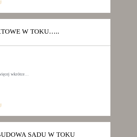
J
KTOWE W TOKU…..
 więcej wkrótce…
J
BUDOWA SĄDU W TOKU