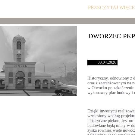
PRZECZYTAJ WIĘCE
DWORZEC PK
03.04.2026
Historyczny, odnowiony z d
oraz z zaaranżowanym na 
w Otwocku po zakończeniu 
wykonawcy plac budowy i n
Dzięki inwestycji realizowa
wzniesiony według projektu
historyczne piękno. Jest on
budowlane będą miały w duż
zyska również wiele nowocz