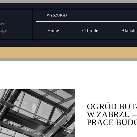
DES
Home
O firmie
Aktualn
SIGN
OGRÓD BOT
W ZABRZU 
PRACE BUD