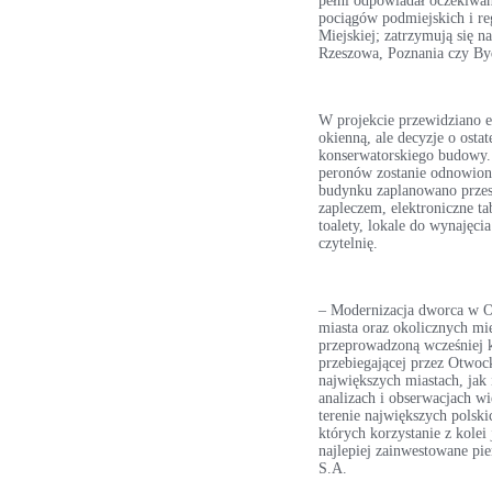
pełni odpowiadał oczekiwan
pociągów podmiejskich i re
Miejskiej; zatrzymują się n
Rzeszowa, Poznania czy By
W projekcie przewidziano el
okienną, ale decyzje o osta
konserwatorskiego budowy. 
peronów zostanie odnowion
budynku zaplanowano przest
zapleczem, elektroniczne t
toalety, lokale do wynajęc
czytelnię.
– Modernizacja dworca w O
miasta oraz okolicznych mie
przeprowadzoną wcześniej k
przebiegającej przez Otwoc
największych miastach, jak
analizach i obserwacjach w
terenie największych polsk
których korzystanie z kole
najlepiej zainwestowane pi
S.A.