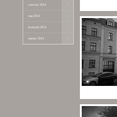
czerwiec 2014
1
maj 2014
2
kwiecień 2014
2
marzec 2014
3