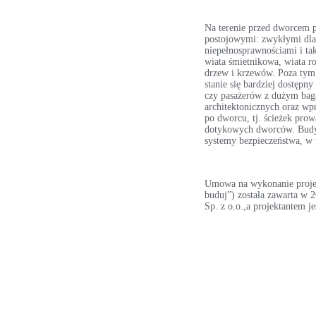
Na terenie przed dworcem p
postojowymi: zwykłymi dla
niepełnosprawnościami i ta
wiata śmietnikowa, wiata r
drzew i krzewów. Poza tym
stanie się bardziej dostępn
czy pasażerów z dużym baga
architektonicznych oraz wp
po dworcu, tj. ścieżek prow
dotykowych dworców. Budyn
systemy bezpieczeństwa, w 
Umowa na wykonanie projek
buduj”) została zawarta w
Sp. z o.o.,a projektantem j