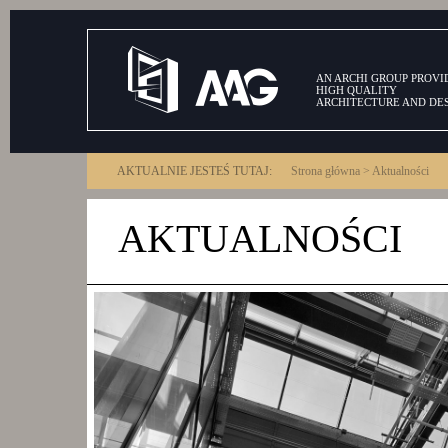
AN ARCHI GROUP PROVI
HIGH QUALITY
ARCHITECTURE AND DE
AKTUALNIE JESTEŚ TUTAJ:
Strona główna
>
Aktualności
AKTUALNOŚCI