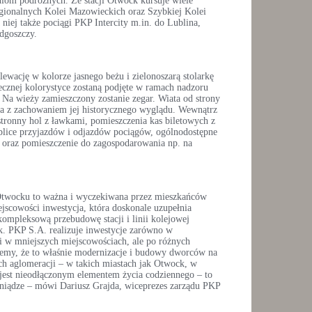
iom podróżnych. Ze stacji Otwock kursuje wiele
gionalnych Kolei Mazowieckich oraz Szybkiej Kolei
a niej także pociągi PKP Intercity m.in. do Lublina,
dgoszczy.
ewację w kolorze jasnego beżu i zielonoszarą stolarkę
tecznej kolorystyce zostaną podjęte w ramach nadzoru
Na wieży zamieszczony zostanie zegar. Wiata od strony
a z zachowaniem jej historycznego wyglądu. Wewnątrz
ronny hol z ławkami, pomieszczenia kas biletowych z
ablice przyjazdów i odjazdów pociągów, ogólnodostępne
ia oraz pomieszczenie do zagospodarowania np. na
twocku to ważna i wyczekiwana przez mieszkańców
jscowości inwestycja, która doskonale uzupełnia
ompleksową przebudowę stacji i linii kolejowej
k. PKP S.A. realizuje inwestycje zarówno w
 i w mniejszych miejscowościach, ale po różnych
iemy, że to właśnie modernizacje i budowy dworców na
ich aglomeracji – w takich miastach jak Otwock, w
i jest nieodłączonym elementem życia codziennego – to
eniądze – mówi Dariusz Grajda, wiceprezes zarządu PKP